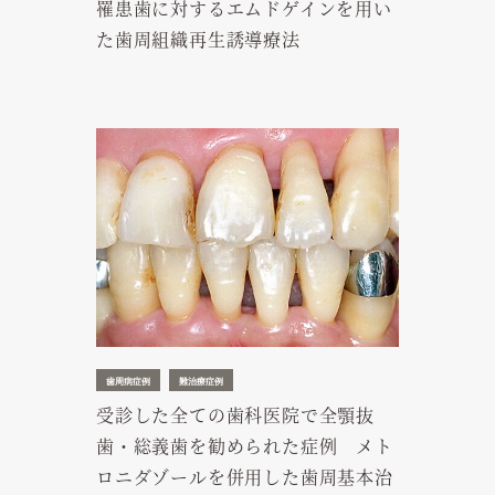
罹患歯に対するエムドゲインを用い
た歯周組織再生誘導療法
歯周病症例
難治療症例
受診した全ての歯科医院で全顎抜
歯・総義歯を勧められた症例 メト
ロニダゾールを併用した歯周基本治