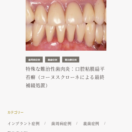
歯周病症例
義歯症例
難治療症例
特殊な難治性歯肉炎：口腔粘膜扁平
苔癬（コーヌスクローネによる最終
補綴処置）
カテゴリー
インプラント症例
歯周病症例
義歯症例