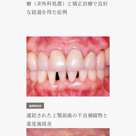
療（非外科処置）と矯正治療で良好
な経過を得た症例
歯周病症例
連結された上顎前歯の不良補綴物と
重度歯周炎