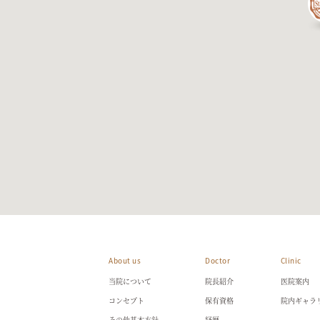
About us
Doctor
Clinic
当院について
院長紹介
医院案内
コンセプト
保有資格
院内ギャラ
その他基本方針
経歴