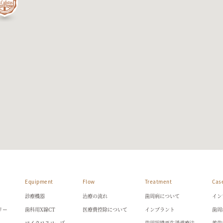
Equipment
Flow
Treatment
Cas
診療機器
治療の流れ
歯周病について
イン
リー
歯科用X線CT
医療費控除について
インプラント
歯周
マイクロスコープ
歯周組織再生誘導療法
義歯