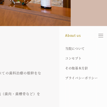
About us
当院について
当院について
院長紹介
医院案内
診療機器
治療の流れ
歯周病治療
インプラント症例
アクセス
お知らせ
ブログ
コンセプト
コンセプト
保有資格
院内ギャラリー
歯科用X線CT
医療費控除について
インプラント
歯周病症例
その他基本方針
その他基本方針
経歴
マイクロスコープ
歯周組織再生誘導療法
義歯症例
べての歯科治療の根幹をな
プライバシーポリシー
プライバシーポリシー
代表的な受賞歴
SimPlant
エムドゲイン
難治療症例
所属学会
審美歯科
組織（歯肉・歯槽骨など）を
代表論文
メンテナンス