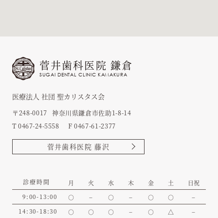
菅井歯科医院 鎌倉
SUGAI DENTAL CLINIC KAMAKURA
医療法人 社団 聖カリスタス会
〒248-0017
神奈川県鎌倉市佐助1-8-14
T 0467-24-5558
F 0467-61-2377
菅井歯科医院 藤沢
診療時間
月
火
水
木
金
土
日祝
9:00-13:00
○
−
○
−
○
○
−
14:30-18:30
○
○
○
−
○
△
−