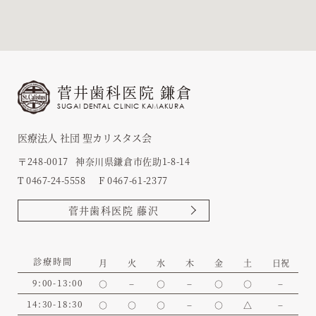
菅井歯科医院 鎌倉
SUGAI DENTAL CLINIC KAMAKURA
医療法人 社団 聖カリスタス会
〒248-0017
神奈川県鎌倉市佐助1-8-14
T 0467-24-5558
F 0467-61-2377
菅井歯科医院 藤沢
診療時間
月
火
水
木
金
土
日祝
9:00-13:00
○
−
○
−
○
○
−
14:30-18:30
○
○
○
−
○
△
−