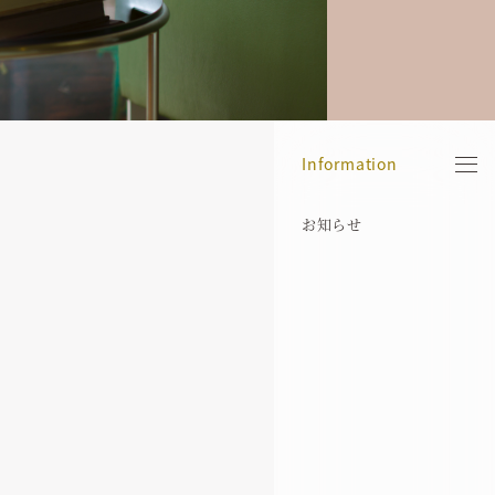
Information
お知らせ
当院について
院長紹介
医院案内
診療機器
治療の流れ
歯周病治療
インプラント症例
アクセス
お知らせ
ブログ
コンセプト
保有資格
院内ギャラリー
歯科用X線CT
医療費控除について
インプラント
歯周病症例
その他基本方針
経歴
マイクロスコープ
歯周組織再生誘導療法
義歯症例
プライバシーポリシー
代表的な受賞歴
SimPlant
エムドゲイン
難治療症例
所属学会
審美歯科
代表論文
メンテナンス