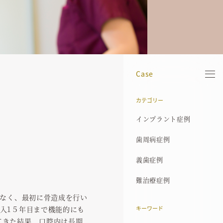
Case
カテゴリー
当院について
院長紹介
医院案内
診療機器
治療の流れ
歯周病治療
インプラント症例
アクセス
お知らせ
ブログ
インプラント症例
コンセプト
保有資格
院内ギャラリー
歯科用X線CT
医療費控除について
インプラント
歯周病症例
歯周病症例
その他基本方針
経歴
マイクロスコープ
歯周組織再生誘導療法
義歯症例
義歯症例
プライバシーポリシー
代表的な受賞歴
SimPlant
エムドゲイン
難治療症例
難治療症例
所属学会
審美歯科
はなく、最初に骨造成を行い
代表論文
メンテナンス
入1５年目まで機能的にも
キーワード
てきた結果、口腔内は長期