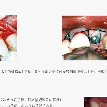
 水平的骨造成1年後、骨欠損部の骨造成後唇側歯槽骨は十分に回復
 2次オペ終了後、最終補綴処置に移行し
じられるが、おおむね良好である。