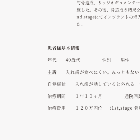
的骨造成、リッジオギュメンテ
施した。その後、骨造成の結果
nd.stageにてインプラントの
た。
患者様基本情報
年代
40歳代
性別
男性
主訴
入れ歯が食べにくい。みっともない
自覚症状
入れ歯が話していると外れる。
治療期間
１年１０ヶ月
通院回
治療費用
１２０万円位 （1st,stage