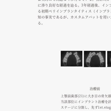
に渉り良好な経過を辿る。3年経過後、イン
る初期ぺリインプランタイティス（インプラ
知の事実であるが、カスタムアバットを用い
る。
治療前
上顎前歯部(21)に大き目の骨欠
当該部位にインプラント治療を計
ステージに分割し、先ず1st.sta