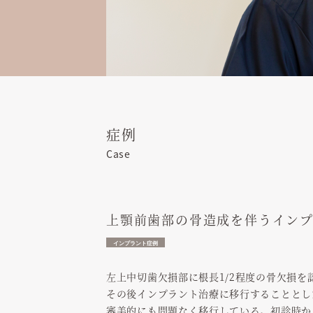
症例
Case
上顎前歯部の骨造成を伴うインプ
インプラント症例
左上中切歯欠損部に根長1/2程度の骨欠損
その後インプラント治療に移行することとし
審美的にも問題なく移行している。初診時か