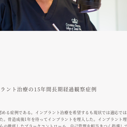
ラント治療の15年間長期経過観察症例
を認める症例である。インプラント治療を希望するも現状では適応で
た。骨造成後1年を待ってインプラントを埋入した。インプラント埋
らの徹底したプラークコントロール、自己管理を相当きつく指導し