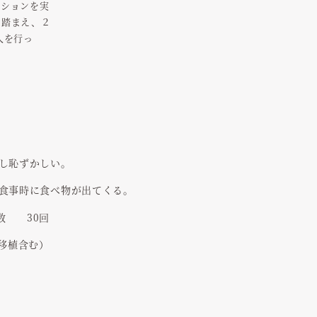
ーションを実
を踏まえ、２
埋入を行っ
し恥ずかしい。
食事時に食べ物が出てくる。
数
30回
 骨移植含む）