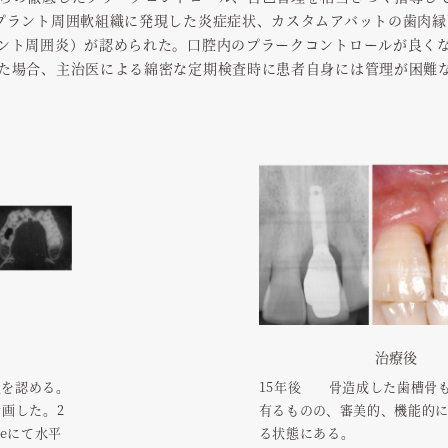
プラント周囲軟組織に発現した炎症症状、カスタムアバットの歯肉
ント周囲炎）が認められた。口腔内のプラークコントロールが良く
た場合、主治医による綿密な定期検査時に患者自身には管理が困難
治療後
損を認める。
15年後 骨造成した歯槽骨
画した。2
有るものの、審美的、機能的
geにて水平
る状態にある。