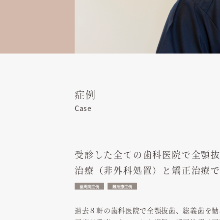
症例
Case
受診した全ての歯科医院で全顎
治療（非外科処置）と矯正治療
歯周病症例
難治療症例
過去８軒の歯科医院で全顎抜歯、総義歯を勧