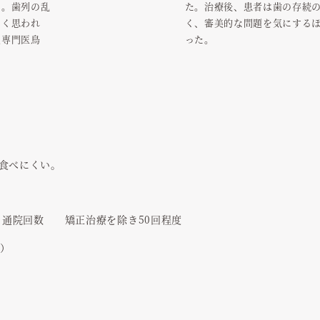
る。歯列の乱
た。治療後、患者は歯の存続
なく思われ
く、審美的な問題を気にする
正専門医鳥
った。
）
食べにくい。
通院回数
矯正治療を除き50回程度
く）