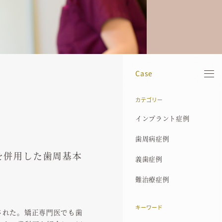
Case
カテゴリー
当院について
院長紹介
医院案内
診療機器
治療の流れ
歯周病治療
インプラント症例
アクセス
お知らせ
ブログ
インプラント症例
コンセプト
保有資格
院内ギャラリー
歯科用X線CT
医療費控除について
インプラント
歯周病症例
歯周病症例
その他基本方針
経歴
マイクロスコープ
歯周組織再生誘導療法
義歯症例
を併用した歯周基本
義歯症例
プライバシーポリシー
代表的な受賞歴
SimPlant
エムドゲイン
難治療症例
難治療症例
所属学会
審美歯科
代表論文
メンテナンス
キーワード
された。矯正専門医でも歯