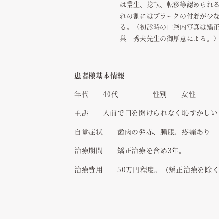
は叢生、捻転、転移等認められ
れの割にはプラークの付着が少
る。（初診時の口腔内写真は矯
巣 秀夫先生の御厚意による。
患者様基本情報
年代
40代
性別
女性
主訴
人前で口を開けられなく恥ずかしい
自覚症状
歯肉の発赤、腫脹、疼痛あり
治療期間
矯正治療を含め3年。
治療費用
50万円程度。（矯正治療を除