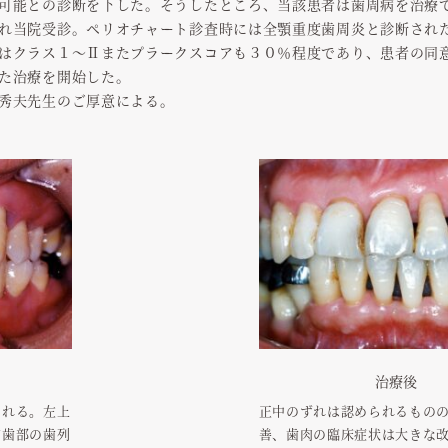
可能との診断を下した。そうしたところ、当該患者は歯周病を治療
れ当院受診。ペリオチャート診査時には全顎重度歯周炎と診断され
はクラス１～Ⅱまたプラークスコアも３０％程度であり、患者の同
た治療を開始した。
秀夫先生のご厚意による。
治療後
られる。左上
正中のずれは認められるもの
前歯部の歯列
善、歯肉の臨床症状は大きな