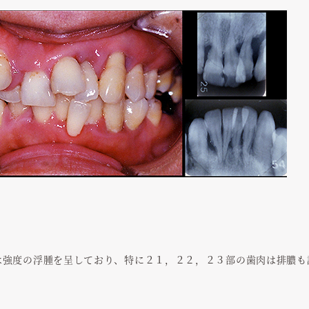
は強度の浮腫を呈しており、特に２１，２２，２３部の歯肉は排膿も