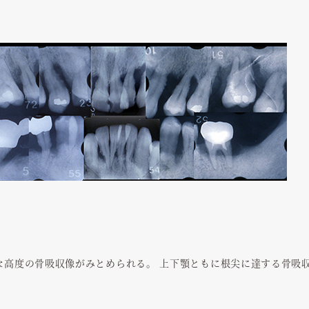
的な高度の骨吸収像がみとめられる。 上下顎ともに根尖に達する骨吸