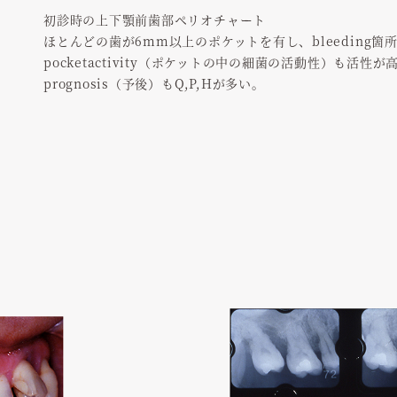
初診時の上下顎前歯部ペリオチャート
ほとんどの歯が6mm以上のポケットを有し、bleeding箇
pocketactivity（ポケットの中の細菌の活動性）も活
prognosis（予後）もQ,P,Hが多い。