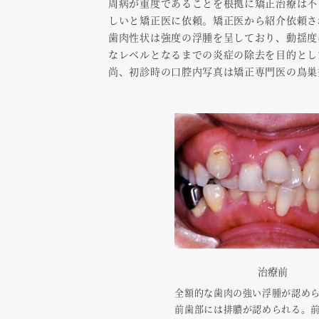
周病が重度であることを根拠に矯正治療は不
しいと矯正医に依頼。矯正医から紹介依頼さ
歯肉性状は強度の浮腫を呈しており、動揺度
なレベルとなるまでの炎症の除去を目的とし
尚、初診時の口腔内写真は矯正専門医の鳥巣
治療前
全額的な歯肉の強い浮腫が認め
前歯部には排膿が認められる。