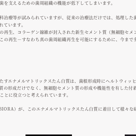
歯を支えるための歯周組織の機能が低下してしまいます。
科治療等が試みられていますが、従来の治療法だけでは、処理した
れています。
の再生、コラーゲン線維が封入された新生セメント質（無細胞セメ
この再生－すなわち真の歯周組織再生を可能にするために、今まで
たすエナメルマトリックスたん白質は、歯根形成時にヘルトウィッ
質の形成だけでなく、無細胞セメント質の形成や機能性を有した付
ことに役立つと考えられています。
BIORA）が、このエナメルマトリックスたん白質に着目して様々な