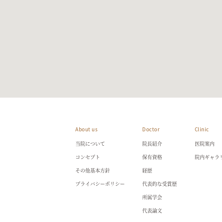
About us
Doctor
Clinic
当院について
院長紹介
医院案内
コンセプト
保有資格
院内ギャラ
その他基本方針
経歴
プライバシーポリシー
代表的な受賞歴
所属学会
代表論文