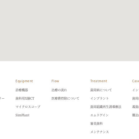
Equipment
Flow
Treatment
Cas
診療機器
治療の流れ
歯周病について
イン
リー
歯科用X線CT
医療費控除について
インプラント
歯周
マイクロスコープ
歯周組織再生誘導療法
義歯
SimPlant
エムドゲイン
難治
審美歯科
メンテナンス