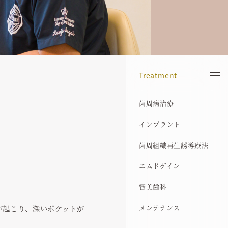
Treatment
歯周病治療
当院について
院長紹介
医院案内
診療機器
治療の流れ
歯周病治療
インプラント症例
アクセス
お知らせ
ブログ
インプラント
コンセプト
保有資格
院内ギャラリー
歯科用X線CT
医療費控除について
インプラント
歯周病症例
歯周組織再生誘導療法
その他基本方針
経歴
マイクロスコープ
歯周組織再生誘導療法
義歯症例
エムドゲイン
プライバシーポリシー
代表的な受賞歴
SimPlant
エムドゲイン
難治療症例
審美歯科
所属学会
審美歯科
メンテナンス
代表論文
メンテナンス
が起こり、深いポケットが